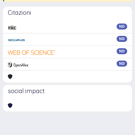
Citazioni
ND
ND
ND
ND
social impact