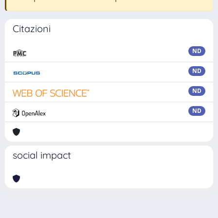
Citazioni
ND
ND
ND
ND
social impact