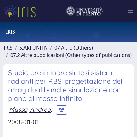
IRIS
IRIS
SIARI UNITN
07 Altro (Others)
07.2 Altre pubblicazioni (Other types of publications)
Studio preliminare sintesi sistemi
radianti per RBS: progettazione dei
array dual band e simulazione con
piano di massa infinito
Massa, Andrea
;
2008-01-01