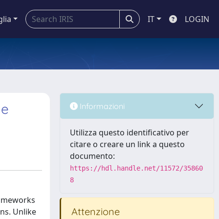
glia
IT
LOGIN
he
Informazioni
Utilizza questo identificativo per
citare o creare un link a questo
documento:
https://hdl.handle.net/11572/35860
8
frameworks
Attenzione
ons. Unlike