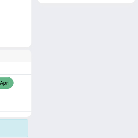
/Apri