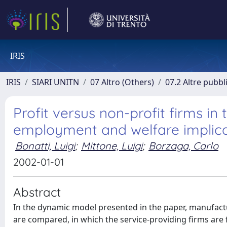
IRIS
IRIS
SIARI UNITN
07 Altro (Others)
07.2 Altre pubbl
Profit versus non-profit firms in 
employment and welfare implica
Bonatti, Luigi
;
Mittone, Luigi
;
Borzaga, Carlo
2002-01-01
Abstract
In the dynamic model presented in the paper, manufact
are compared, in which the service-providing firms are fo