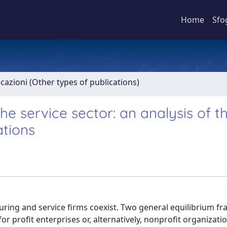
Home
Sfo
icazioni (Other types of publications)
the service sector: an analysis of t
tions
uring and service firms coexist. Two general equilibrium 
r profit enterprises or, alternatively, nonprofit organizati