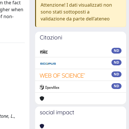
m the fact
Attenzione! I dati visualizzati non
higher when
sono stati sottoposti a
of non-
validazione da parte dell'ateneo
Citazioni
ND
ND
ND
ND
social impact
one, L.,