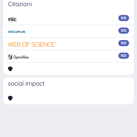
Citazioni
ND
ND
ND
ND
social impact
Powered by
IRIS
-
about IRIS
-