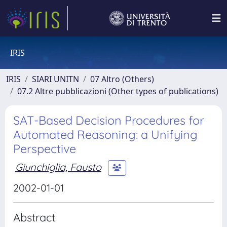
IRIS
IRIS
SIARI UNITN
07 Altro (Others)
07.2 Altre pubblicazioni (Other types of publications)
SAT-Based Decision Procedures for
Automated Reasoning: a Unifying
Perspective
Giunchiglia, Fausto
2002-01-01
Abstract