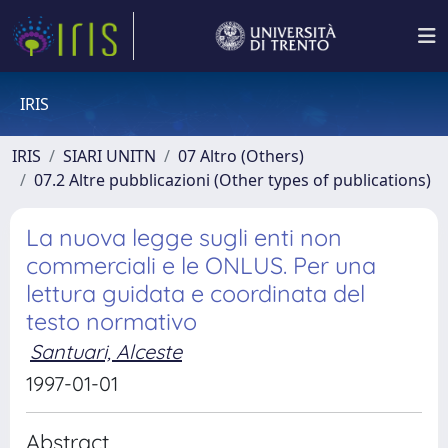
IRIS
IRIS
SIARI UNITN
07 Altro (Others)
07.2 Altre pubblicazioni (Other types of publications)
La nuova legge sugli enti non
commerciali e le ONLUS. Per una
lettura guidata e coordinata del
testo normativo
Santuari, Alceste
1997-01-01
Abstract