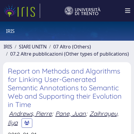
IRIS
IRIS
SIARI UNITN
07 Altro (Others)
07.2 Altre pubblicazioni (Other types of publications)
Report on Methods and Algorithms
for Linking User-Generated
Semantic Annotations to Semantic
Web and Supporting their Evolution
in Time
Andrews, Pierre
;
Pane, Juan
;
Zaihrayeu,
Ilya