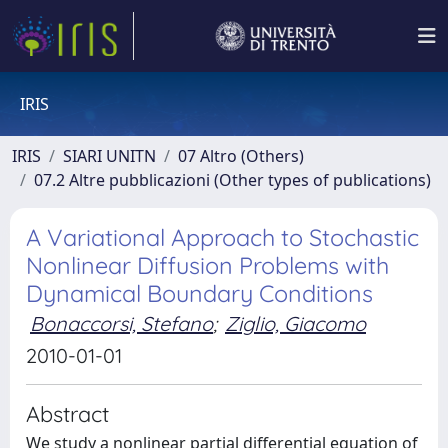
IRIS
IRIS
SIARI UNITN
07 Altro (Others)
07.2 Altre pubblicazioni (Other types of publications)
A Variational Approach to Stochastic
Nonlinear Diffusion Problems with
Dynamical Boundary Conditions
Bonaccorsi, Stefano
;
Ziglio, Giacomo
2010-01-01
Abstract
We study a nonlinear partial differential equation of