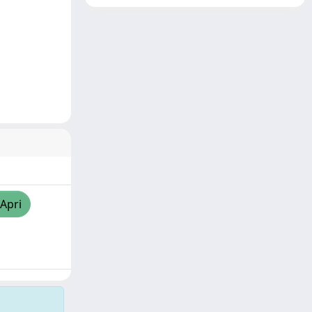
/Apri