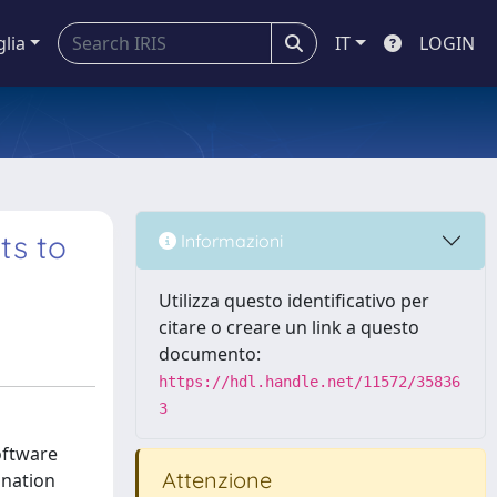
glia
IT
LOGIN
ts to
Informazioni
Utilizza questo identificativo per
citare o creare un link a questo
documento:
https://hdl.handle.net/11572/35836
3
oftware
Attenzione
ination