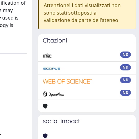
fication of
Attenzione! I dati visualizzati non
rs may
sono stati sottoposti a
 used is
validazione da parte dell'ateneo
ogy is
Citazioni
ND
ND
ND
ND
social impact
,