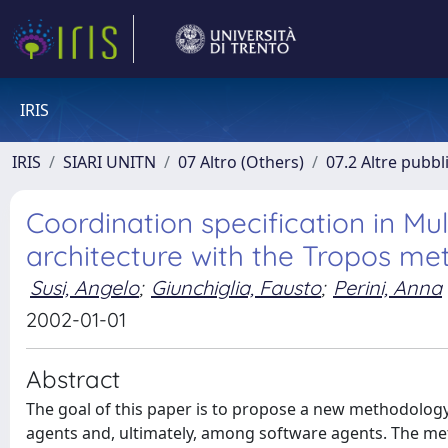
IRIS
IRIS
SIARI UNITN
07 Altro (Others)
07.2 Altre pubbl
Coordination specification in M
architecture with the Tropos m
Susi, Angelo
;
Giunchiglia, Fausto
;
Perini, Anna
2002-01-01
Abstract
The goal of this paper is to propose a new methodolo
agents and, ultimately, among software agents. The meth