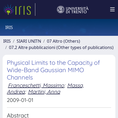
IRIS
IRIS
SIARI UNITN
07 Altro (Others)
07.2 Altre pubblicazioni (Other types of publications)
Physical Limits to the Capacity of
Wide-Band Gaussian MIMO
Channels
Franceschetti, Massimo
;
Massa,
Andrea
;
Martini, Anna
2009-01-01
Abstract