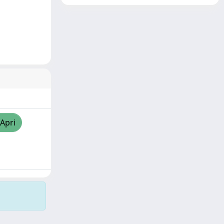
/Apri