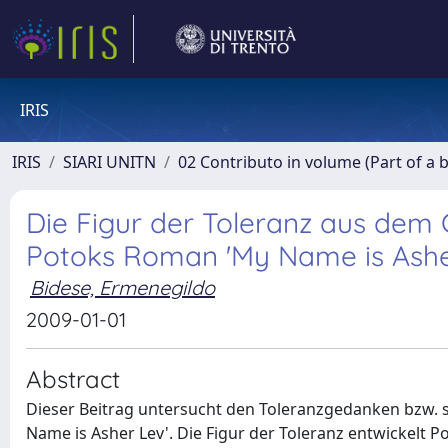
IRIS
IRIS
SIARI UNITN
02 Contributo in volume (Part of a 
Die Figur der Toleranz aus dem
Potoks Roman 'My Name is Ashe
Bidese, Ermenegildo
2009-01-01
Abstract
Dieser Beitrag untersucht den Toleranzgedanken bzw. s
Name is Asher Lev'. Die Figur der Toleranz entwickelt 