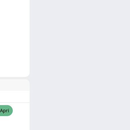
/Apri