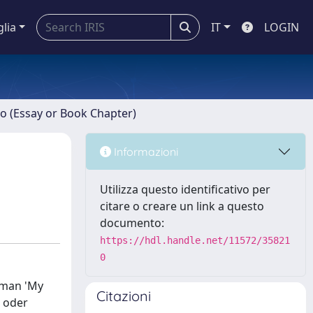
glia
IT
LOGIN
ro (Essay or Book Chapter)
Informazioni
Utilizza questo identificativo per
citare o creare un link a questo
documento:
https://hdl.handle.net/11572/35821
0
oman 'My
Citazioni
n oder