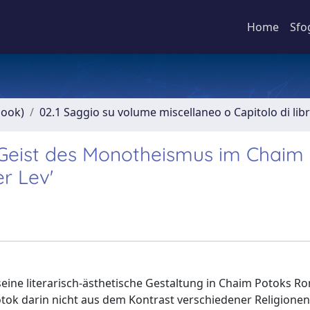
Home
Sfo
book)
02.1 Saggio su volume miscellaneo o Capitolo di lib
 Geist des Monotheismus im Chaim
r Lev'
eine literarisch-ästhetische Gestaltung in Chaim Potoks R
Potok darin nicht aus dem Kontrast verschiedener Religione