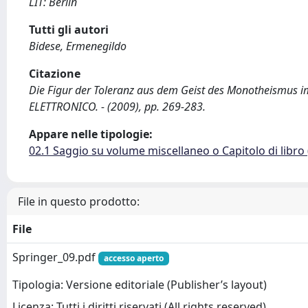
LIT: Berlin
Tutti gli autori
Bidese, Ermenegildo
Citazione
Die Figur der Toleranz aus dem Geist des Monotheismus im
ELETTRONICO. - (2009), pp. 269-283.
Appare nelle tipologie:
02.1 Saggio su volume miscellaneo o Capitolo di libro
File in questo prodotto:
File
Springer_09.pdf
accesso aperto
Tipologia: Versione editoriale (Publisher’s layout)
Licenza: Tutti i diritti riservati (All rights reserved)