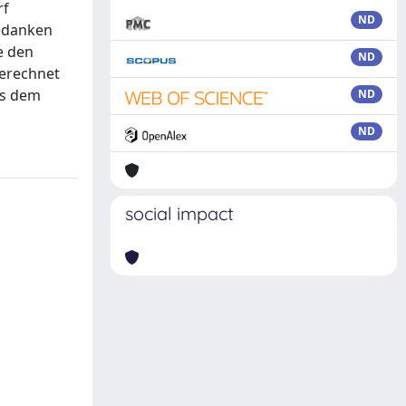
rf
ND
gedanken
e den
ND
gerechnet
us dem
ND
ND
social impact