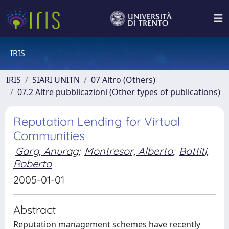
IRIS
IRIS
SIARI UNITN
07 Altro (Others)
07.2 Altre pubblicazioni (Other types of publications)
Reputation Lending for Virtual
Communities
Garg, Anurag
;
Montresor, Alberto
;
Battiti,
Roberto
2005-01-01
Abstract
Reputation management schemes have recently