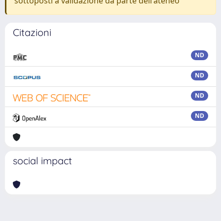
sottoposti a validazione da parte dell'ateneo
Citazioni
ND
ND
ND
ND
social impact