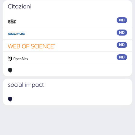
Citazioni
ND
ND
ND
ND
social impact
Powered by
IRIS
-
about IRIS
-