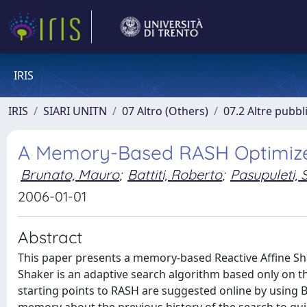
IRIS
IRIS
SIARI UNITN
07 Altro (Others)
07.2 Altre pubbl
A Memory-Based RASH Optimiz
Brunato, Mauro
;
Battiti, Roberto
;
Pasupuleti, 
2006-01-01
Abstract
This paper presents a memory-based Reactive Affine Sha
Shaker is an adaptive search algorithm based only on t
starting points to RASH are suggested online by using 