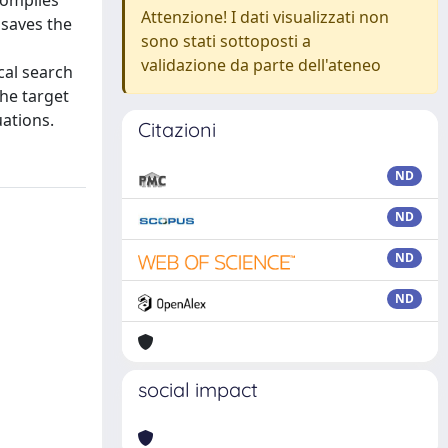
compiles
Attenzione! I dati visualizzati non
 saves the
sono stati sottoposti a
validazione da parte dell'ateneo
ocal search
he target
uations.
Citazioni
ND
ND
ND
ND
social impact