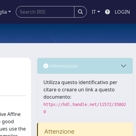
glia
IT
LOGIN
Informazioni
Utilizza questo identificativo per
citare o creare un link a questo
documento:
https://hdl.handle.net/11572/35802
0
ve Affine
h good
ues use the
Attenzione