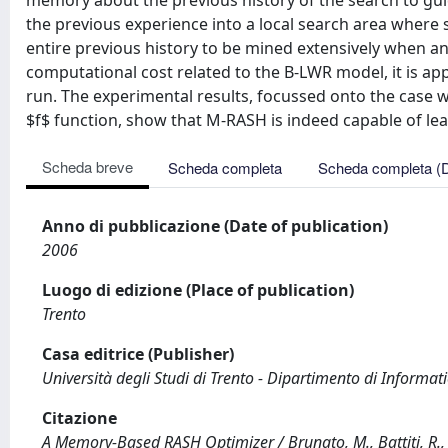
memory about the previous history of the search to gui
the previous experience into a local search area where 
entire previous history to be mined extensively when an
computational cost related to the B-LWR model, it is appli
run. The experimental results, focussed onto the case 
$f$ function, show that M-RASH is indeed capable of lea
Scheda breve
Scheda completa
Scheda completa (
Anno di pubblicazione (Date of publication)
2006
Luogo di edizione (Place of publication)
Trento
Casa editrice (Publisher)
Università degli Studi di Trento - Dipartimento di Informa
Citazione
A Memory-Based RASH Optimizer / Brunato, M., Battiti, R., 