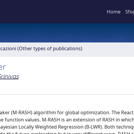
Home
Sfo
icazioni (Other types of publications)
er
Srinivas
ker (M-RASH) algorithm for global optimization. The Reacti
he function values. M-RASH is an extension of RASH in whic
Bayesian Locally Weighted Regression (B-LWR). Both techniq