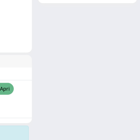
/Apri