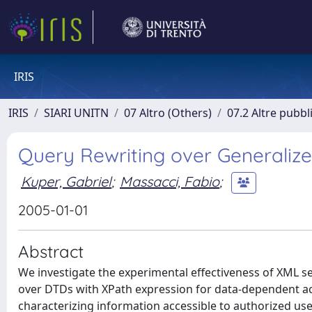
IRIS
IRIS
SIARI UNITN
07 Altro (Others)
07.2 Altre pubbl
Query Rewriting over Generaliz
Kuper, Gabriel
;
Massacci, Fabio
;
2005-01-01
Abstract
We investigate the experimental effectiveness of XML se
over DTDs with XPath expression for data-dependent acce
characterizing information accessible to authorized use