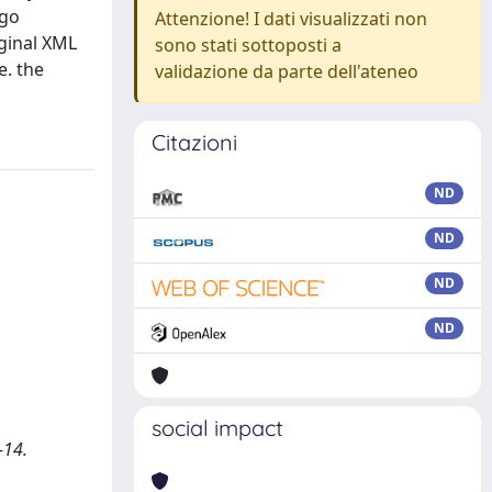
rgo
Attenzione! I dati visualizzati non
iginal XML
sono stati sottoposti a
e. the
validazione da parte dell'ateneo
Citazioni
ND
ND
ND
ND
social impact
-14.