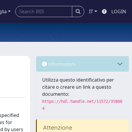
glia
IT
LOGIN
Informazioni
Utilizza questo identificativo per
citare o creare un link a questo
documento:
https://hdl.handle.net/11572/35800
4
specified
ws for
Attenzione
ed by users