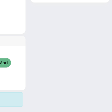
/Apri