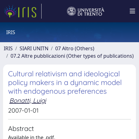
IRIS
IRIS
SIARI UNITN
07 Altro (Others)
07.2 Altre pubblicazioni (Other types of publications)
Cultural relativism and ideological
policy makers in a dynamic model
with endogenous preferences
Bonatti, Luigi
2007-01-01
Abstract
Available in the .pdf.