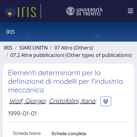
IRIS
IRIS
SIARI UNITN
07 Altro (Others)
07.2 Altre pubblicazioni (Other types of publications)
Elementi determinanti per la
definizione di modelli per l'industria
meccanica
Wolf, Giorgio
;
Cristofolini, Ilaria
;
1999-01-01
Scheda breve
Scheda completa