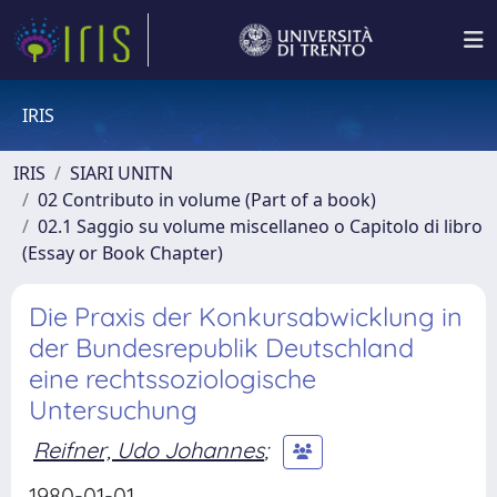
IRIS
IRIS
SIARI UNITN
02 Contributo in volume (Part of a book)
02.1 Saggio su volume miscellaneo o Capitolo di libro
(Essay or Book Chapter)
Die Praxis der Konkursabwicklung in
der Bundesrepublik Deutschland
eine rechtssoziologische
Untersuchung
Reifner, Udo Johannes
;
1980-01-01