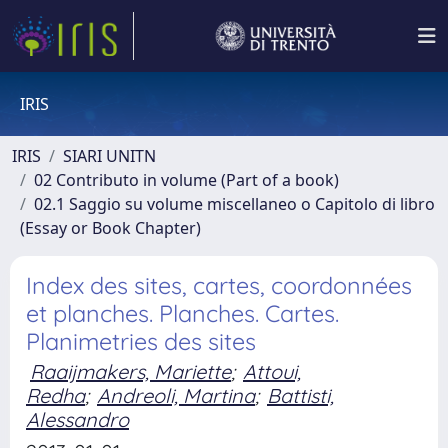
IRIS
IRIS
SIARI UNITN
02 Contributo in volume (Part of a book)
02.1 Saggio su volume miscellaneo o Capitolo di libro
(Essay or Book Chapter)
Index des sites, cartes, coordonnées
et planches. Planches. Cartes.
Planimetries des sites
Raaijmakers, Mariette
;
Attoui,
Redha
;
Andreoli, Martina
;
Battisti,
Alessandro