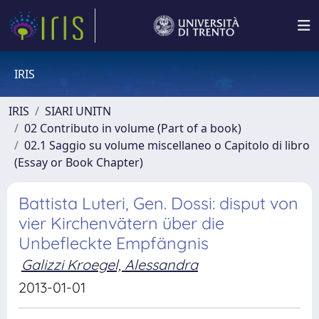
IRIS
IRIS
SIARI UNITN
02 Contributo in volume (Part of a book)
02.1 Saggio su volume miscellaneo o Capitolo di libro
(Essay or Book Chapter)
Battista Luteri, Gen. Dossi: disput von
vier Kirchenvätern über die
Unbefleckte Empfängnis
Galizzi Kroegel, Alessandra
2013-01-01