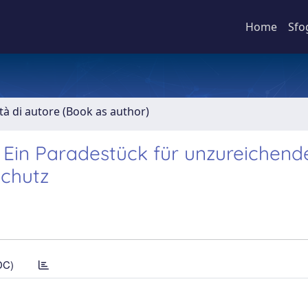
Home
Sfo
ità di autore (Book as author)
Ein Paradestück für unzureichend
chutz
DC)