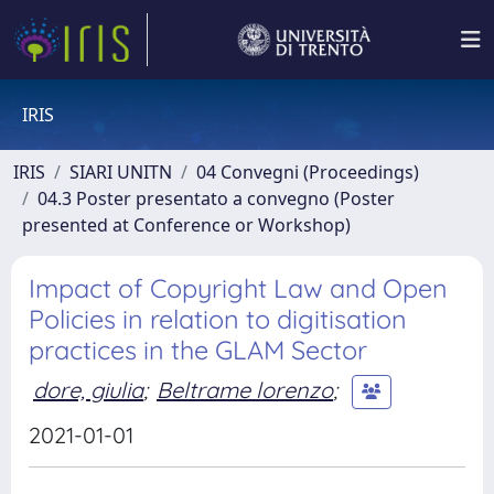
IRIS
IRIS
SIARI UNITN
04 Convegni (Proceedings)
04.3 Poster presentato a convegno (Poster
presented at Conference or Workshop)
Impact of Copyright Law and Open
Policies in relation to digitisation
practices in the GLAM Sector
dore, giulia
;
Beltrame lorenzo
;
2021-01-01