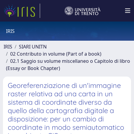
IRIS
IRIS
SIARI UNITN
02 Contributo in volume (Part of a book)
02.1 Saggio su volume miscellaneo o Capitolo di libro
(Essay or Book Chapter)
Georeferenziazione di un'immagine
raster relativa ad una carta in un
sistema di coordinate diverso da
quello della cartografia digitale a
disposizione: per un cambio di
coordinate in modo semiautomatico