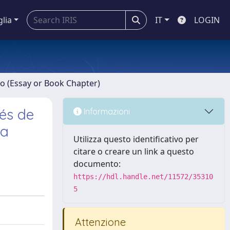
glia
IT
LOGIN
ro (Essay or Book Chapter)
vés de
Informazioni
ta
Utilizza questo identificativo per
citare o creare un link a questo
documento:
https://hdl.handle.net/11572/35310
5
Attenzione