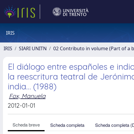
IRIS
IRIS
SIARI UNITN
02 Contributo in volume (Part of a 
El diálogo entre españoles e indio
la reescritura teatral de Jerónim
india… (1988)
Fox, Manuela
2012-01-01
Scheda breve
Scheda completa
Scheda completa (