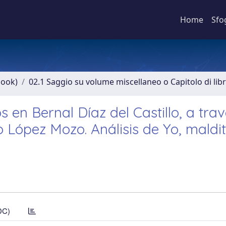
Home
Sfo
book)
02.1 Saggio su volume miscellaneo o Capitolo di lib
s en Bernal Díaz del Castillo, a tra
o López Mozo. Análisis de Yo, maldi
DC)