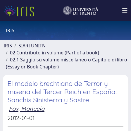
IRIS
IRIS
SIARI UNITN
02 Contributo in volume (Part of a book)
02.1 Saggio su volume miscellaneo o Capitolo di libro
(Essay or Book Chapter)
El modelo brechtiano de Terror y
miseria del Tercer Reich en España:
Sanchis Sinisterra y Sastre
Fox, Manuela
2012-01-01