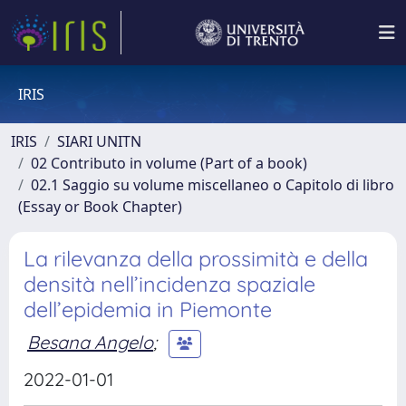
IRIS
IRIS
SIARI UNITN
02 Contributo in volume (Part of a book)
02.1 Saggio su volume miscellaneo o Capitolo di libro
(Essay or Book Chapter)
La rilevanza della prossimità e della
densità nell’incidenza spaziale
dell’epidemia in Piemonte
Besana Angelo
;
2022-01-01