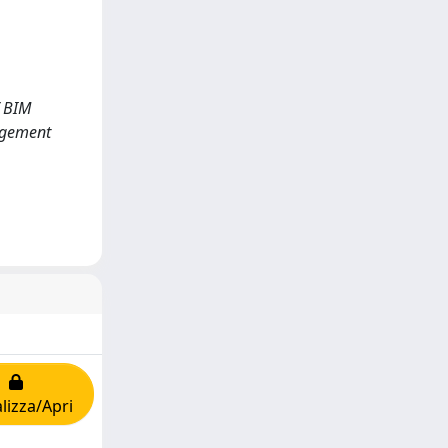
f BIM
agement
lizza/Apri