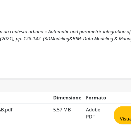
in un contesto urbano = Automatic and parametric integration o
O. - (2021), pp. 128-142. (3DModeling&BIM: Data Modeling & Man
)
Dimensione
Formato
AB.pdf
5.57 MB
Adobe
PDF
Visua