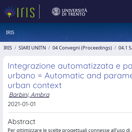
IRIS
IRIS
SIARI UNITN
04 Convegni (Proceedings)
04.1 S
Integrazione automatizzata e pa
urbano = Automatic and parametr
urban context
Barbini, Ambra
2021-01-01
Abstract
Per ottimizzare le scelte progettuali connesse all’uso di 