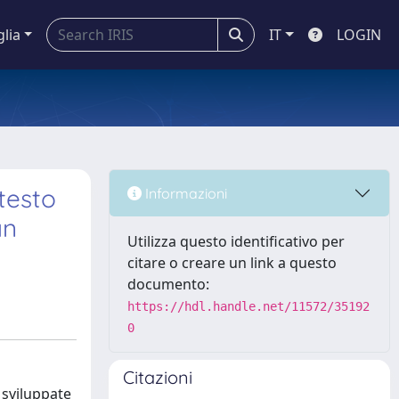
glia
IT
LOGIN
testo
Informazioni
an
Utilizza questo identificativo per
citare o creare un link a questo
documento:
https://hdl.handle.net/11572/35192
0
Citazioni
e sviluppate