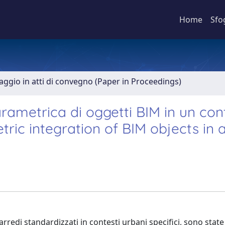
Home
Sfo
aggio in atti di convegno (Paper in Proceedings)
rametrica di oggetti BIM in un con
ic integration of BIM objects in 
arredi standardizzati in contesti urbani specifici, sono stat