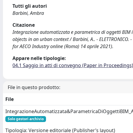
Tutti gli autori
Barbini, Ambra
Citazione
Integrazione automatizzata e parametrica di oggetti BIM 
objects in an urban context / Barbini, A.. - ELETTRONIC
for AECO Industry online (Roma) 14 aprile 2021).
Appare nelle tipologie:
04.1 Saggio in atti di convegno (Paper in Proceedings
File in questo prodotto:
File
IntegrazioneAutomatizzata&ParametricaDiOggettiBIM_
Solo gestori archivio
Tipologia: Versione editoriale (Publisher’s layout)