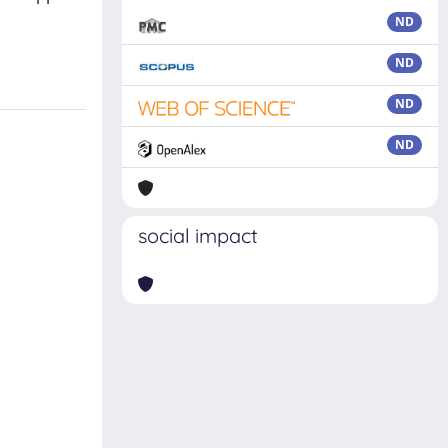
ND
ND
ND
ND
social impact