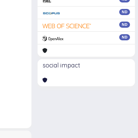
ND
ND
ND
social impact