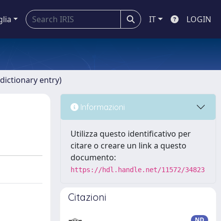
glia
IT
LOGIN
dictionary entry)
Informazioni
Utilizza questo identificativo per
citare o creare un link a questo
documento:
https://hdl.handle.net/11572/34823
Citazioni
ND