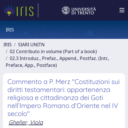
IRIS
IRIS
SIARI UNITN
02 Contributo in volume (Part of a book)
02.3 Introduz., Prefaz., Append., Postfaz. (Intr.,
Preface, App., Postface)
Commento a P. Merz "Costituzioni sui
diritti testamentari: appartenenza
religiosa e cittadinanza dei Goti
nell’Impero Romano d’Oriente nel IV
secolo"
Gheller, Viola