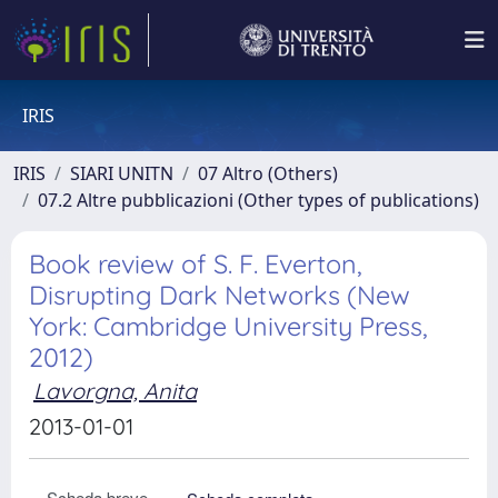
IRIS
IRIS
SIARI UNITN
07 Altro (Others)
07.2 Altre pubblicazioni (Other types of publications)
Book review of S. F. Everton,
Disrupting Dark Networks (New
York: Cambridge University Press,
2012)
Lavorgna, Anita
2013-01-01
Scheda breve