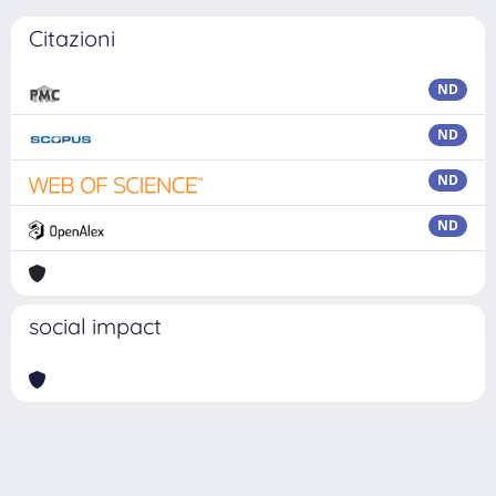
Citazioni
ND
ND
ND
ND
social impact