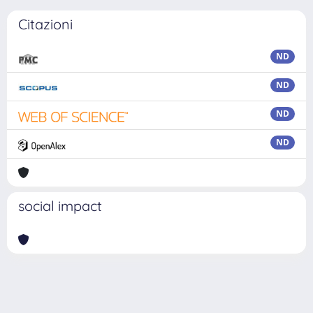
Citazioni
ND
ND
ND
ND
social impact