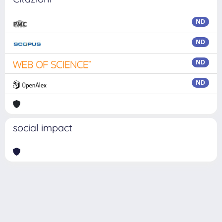
ND
ND
ND
ND
social impact
Powered by
IRIS
-
about IRIS
-
Utilizzo dei cookie
Copyright © 2026