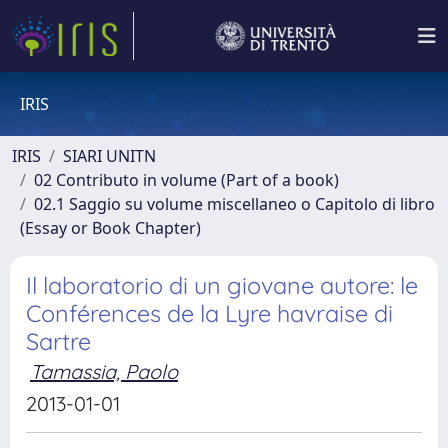
IRIS
IRIS
SIARI UNITN
02 Contributo in volume (Part of a book)
02.1 Saggio su volume miscellaneo o Capitolo di libro
(Essay or Book Chapter)
Il laboratorio di un giovane autore: le
Conférences de la Lyre havraise di
Sartre
Tamassia, Paolo
2013-01-01