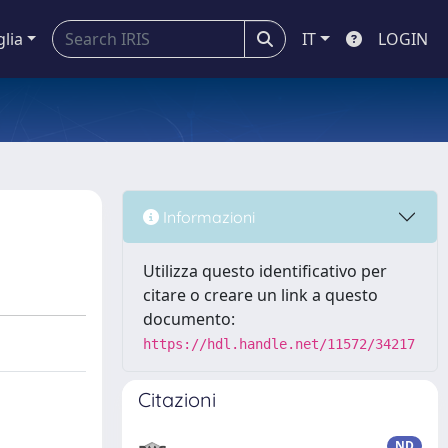
glia
IT
LOGIN
Informazioni
Utilizza questo identificativo per
citare o creare un link a questo
documento:
https://hdl.handle.net/11572/34217
Citazioni
ND