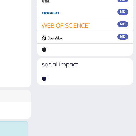
ND
ND
ND
social impact