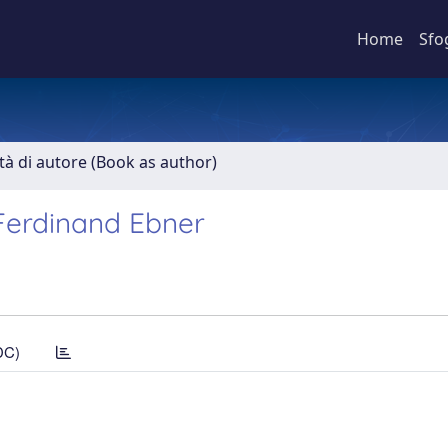
Home
Sfo
ità di autore (Book as author)
Ferdinand Ebner
DC)