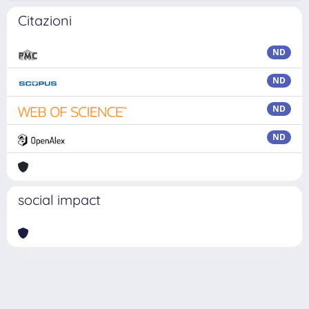
Citazioni
ND
ND
ND
ND
social impact