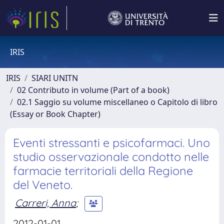
IRIS
IRIS
SIARI UNITN
02 Contributo in volume (Part of a book)
02.1 Saggio su volume miscellaneo o Capitolo di libro
(Essay or Book Chapter)
Eventi stressanti e psicofarmaci. Uno
studio osservazionale condotto nelle
farmacie territoriali della Regione
del Veneto.
Carreri, Anna
;
2012-01-01