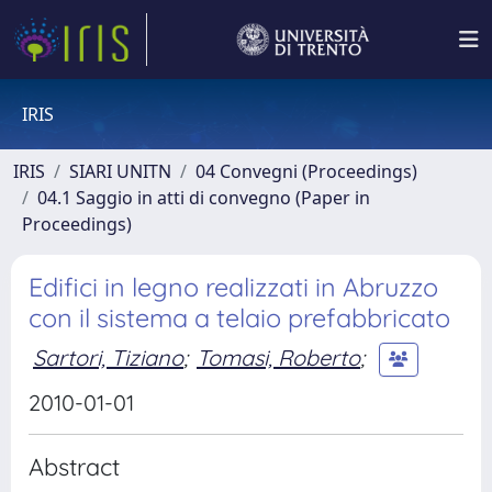
IRIS
IRIS
SIARI UNITN
04 Convegni (Proceedings)
04.1 Saggio in atti di convegno (Paper in
Proceedings)
Edifici in legno realizzati in Abruzzo
con il sistema a telaio prefabbricato
Sartori, Tiziano
;
Tomasi, Roberto
;
2010-01-01
Abstract