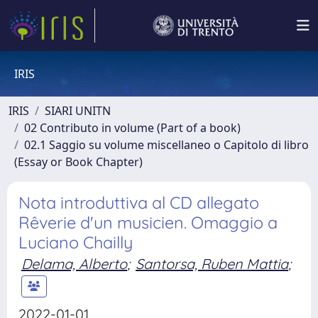
IRIS
IRIS
SIARI UNITN
02 Contributo in volume (Part of a book)
02.1 Saggio su volume miscellaneo o Capitolo di libro
(Essay or Book Chapter)
Nota introduttiva al CD allegato
Rêverie d'un musicien. Omaggio a
Luciano Chailly
Delama, Alberto
;
Santorsa, Ruben Mattia
;
2022-01-01