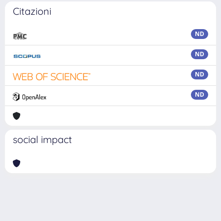
Citazioni
ND
ND
ND
ND
social impact
Powered by
IRIS
-
about IRIS
-