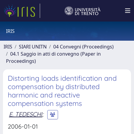
IRIS
IRIS
SIARI UNITN
04 Convegni (Proceedings)
04.1 Saggio in atti di convegno (Paper in
Proceedings)
Distorting loads identification and
compensation by distributed
harmonic and reactive
compensation systems
E. TEDESCHI
;
2006-01-01