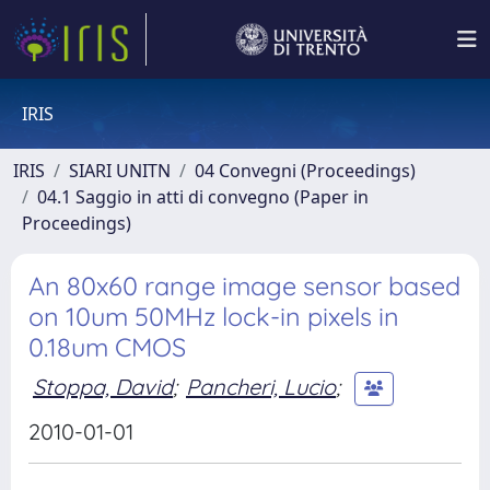
IRIS
IRIS
SIARI UNITN
04 Convegni (Proceedings)
04.1 Saggio in atti di convegno (Paper in
Proceedings)
An 80x60 range image sensor based
on 10um 50MHz lock-in pixels in
0.18um CMOS
Stoppa, David
;
Pancheri, Lucio
;
2010-01-01