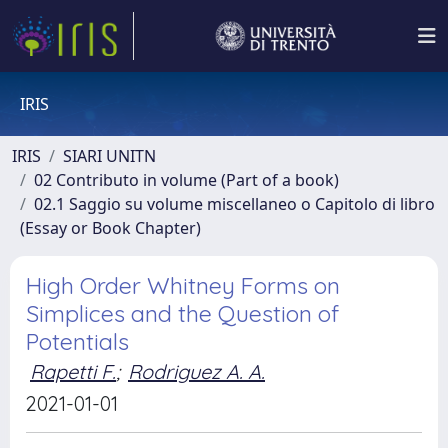
IRIS
IRIS
SIARI UNITN
02 Contributo in volume (Part of a book)
02.1 Saggio su volume miscellaneo o Capitolo di libro
(Essay or Book Chapter)
High Order Whitney Forms on
Simplices and the Question of
Potentials
Rapetti F.
;
Rodriguez A. A.
2021-01-01