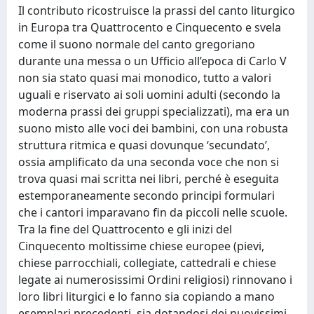
Il contributo ricostruisce la prassi del canto liturgico
in Europa tra Quattrocento e Cinquecento e svela
come il suono normale del canto gregoriano
durante una messa o un Ufficio all’epoca di Carlo V
non sia stato quasi mai monodico, tutto a valori
uguali e riservato ai soli uomini adulti (secondo la
moderna prassi dei gruppi specializzati), ma era un
suono misto alle voci dei bambini, con una robusta
struttura ritmica e quasi dovunque ‘secundato’,
ossia amplificato da una seconda voce che non si
trova quasi mai scritta nei libri, perché è eseguita
estemporaneamente secondo principi formulari
che i cantori imparavano fin da piccoli nelle scuole.
Tra la fine del Quattrocento e gli inizi del
Cinquecento moltissime chiese europee (pievi,
chiese parrocchiali, collegiate, cattedrali e chiese
legate ai numerosissimi Ordini religiosi) rinnovano i
loro libri liturgici e lo fanno sia copiando a mano
esemplari precedenti, sia dotandosi dei nuovissimi