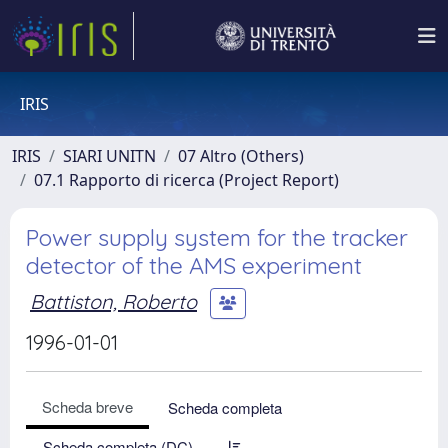
IRIS
IRIS
SIARI UNITN
07 Altro (Others)
07.1 Rapporto di ricerca (Project Report)
Power supply system for the tracker
detector of the AMS experiment
Battiston, Roberto
1996-01-01
Scheda breve
Scheda completa
Scheda completa (DC)