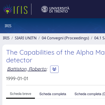
IRIS
IRIS
SIARI UNITN
04 Convegni (Proceedings)
04.1 S
The Capabilities of the Alpha 
detector
Battiston, Roberto
;
1999-01-01
Scheda breve
Scheda completa
Scheda completa (