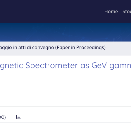
Home
Sfo
aggio in atti di convegno (Paper in Proceedings)
Magnetic Spectrometer as GeV gam
DC)