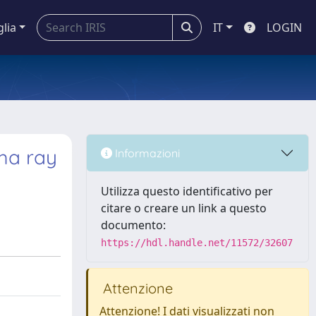
glia
IT
LOGIN
ma ray
Informazioni
Utilizza questo identificativo per
citare o creare un link a questo
documento:
https://hdl.handle.net/11572/32607
Attenzione
Attenzione! I dati visualizzati non