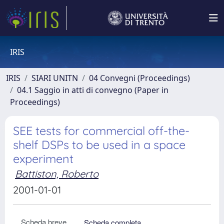
IRIS
IRIS
SIARI UNITN
04 Convegni (Proceedings)
04.1 Saggio in atti di convegno (Paper in
Proceedings)
SEE tests for commercial off-the-
shelf DSPs to be used in a space
experiment
Battiston, Roberto
2001-01-01
Scheda breve
Scheda completa