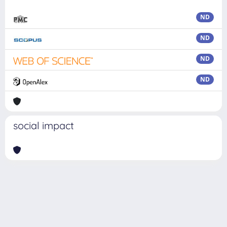
ND
ND
ND
ND
social impact
Powered by
IRIS
-
about IRIS
-
Utilizzo dei cookie
Copyright © 2026