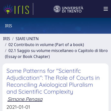
IRIS
IRIS
SIARI UNITN
02 Contributo in volume (Part of a book)
02.1 Saggio su volume miscellaneo o Capitolo di libro
(Essay or Book Chapter)
Some Patterns for "Scientifc
Adjudication": The Role of Courts in
Reconciling Axiological Pluralism
and Scientific Complexity
Simone Penasa
2021-01-01