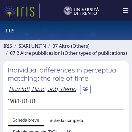
IRIS
IRIS
SIARI UNITN
07 Altro (Others)
07.2 Altre pubblicazioni (Other types of publications)
Individual differences in perceptual
matching: the role of time
Rumiati, Rino
;
Job, Remo
1988-01-01
Scheda breve
Scheda completa
Scheda completa (DC)