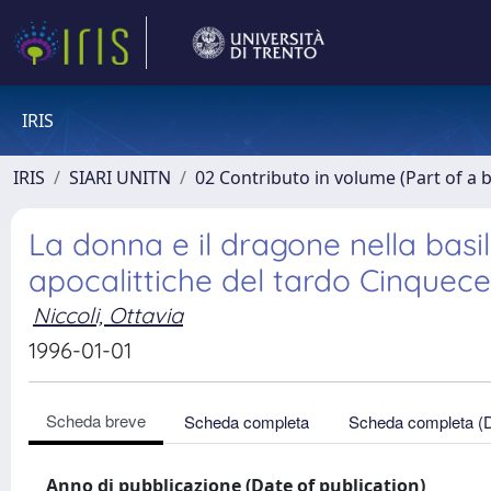
IRIS
IRIS
SIARI UNITN
02 Contributo in volume (Part of a 
La donna e il dragone nella basi
apocalittiche del tardo Cinquec
Niccoli, Ottavia
1996-01-01
Scheda breve
Scheda completa
Scheda completa (
Anno di pubblicazione (Date of publication)