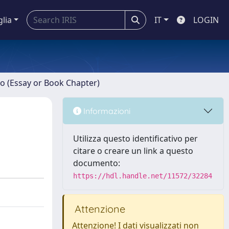
glia
IT
LOGIN
ro (Essay or Book Chapter)
Informazioni
Utilizza questo identificativo per
citare o creare un link a questo
documento:
https://hdl.handle.net/11572/32284
Attenzione
Attenzione! I dati visualizzati non