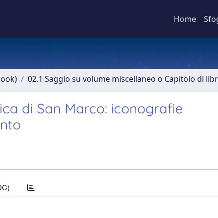
Home
Sfo
book)
02.1 Saggio su volume miscellaneo o Capitolo di lib
lica di San Marco: iconografie
ento
DC)