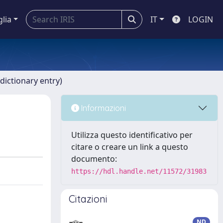
glia
IT
LOGIN
dictionary entry)
Informazioni
Utilizza questo identificativo per
citare o creare un link a questo
documento:
https://hdl.handle.net/11572/31983
Citazioni
ND