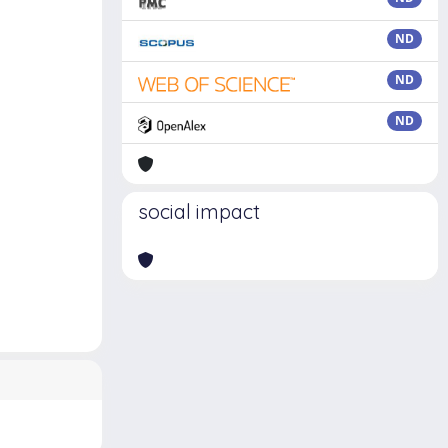
ND
ND
ND
social impact